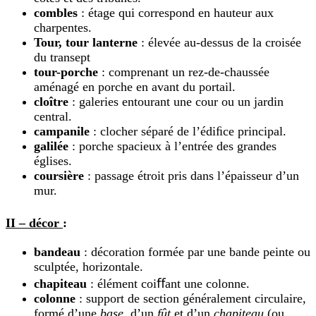
combles
: étage qui correspond en hauteur aux
charpentes.
Tour,
t
our lanterne
: élevée au-dessus de la croisée
du transept
tour-porche
: comprenant un rez-de-chaussée
aménagé en porche en avant du portail.
cloître
: galeries entourant une cour ou un jardin
central.
campanile
: clocher séparé de l’édiﬁce principal.
galilée
: porche spacieux à l’entrée des grandes
églises.
coursière
: passage étroit pris dans l’épaisseur d’un
mur.
II – décor
:
bandeau
: décoration formée par une bande peinte ou
sculptée, horizontale.
chapiteau
: élément coiﬀant une colonne.
colonne
: support de section généralement circulaire,
formé d’une
base
, d’un
fût
et d’un
chapiteau
(ou