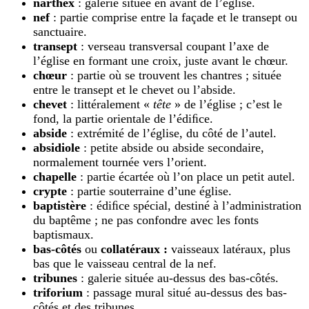
narthex
: galerie située en avant de l’église.
nef
: partie comprise entre la façade et le transept ou
sanctuaire.
transept
: verseau transversal coupant l’axe de
l’église en formant une croix, juste avant le chœur.
chœur
: partie où se trouvent les chantres ; située
entre le transept et le chevet ou l’abside.
chevet
: littéralement «
tête
» de l’église ; c’est le
fond, la partie orientale de l’édiﬁce.
abside
: extrémité de l’
é
glise, du côté de l’autel.
absidiole
: petite abside ou abside secondaire,
normalement tournée vers l’orient.
chapell
e
: partie écartée où l’on place un petit autel.
crypte
: partie souterraine d’une église.
baptistère
: édiﬁce spécial, destiné à l’administration
du baptême ; ne pas confondre avec les fonts
baptismaux.
bas-côtés
ou
collatéraux :
vaisseaux latéraux, plus
bas que le vaisseau central de la nef.
tribunes
: galerie située au-dessus des bas-côtés.
triforium
: passage mural situé au-dessus des bas-
côtés et des tribunes.