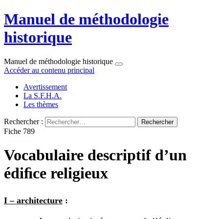
Manuel de méthodologie
historique
Manuel de méthodologie historique
Accéder au contenu principal
Avertissement
La S.F.H.A.
Les thèmes
Rechercher :
Fiche 789
Vocabulaire descriptif d’un
édiﬁce religieux
I – architecture
: