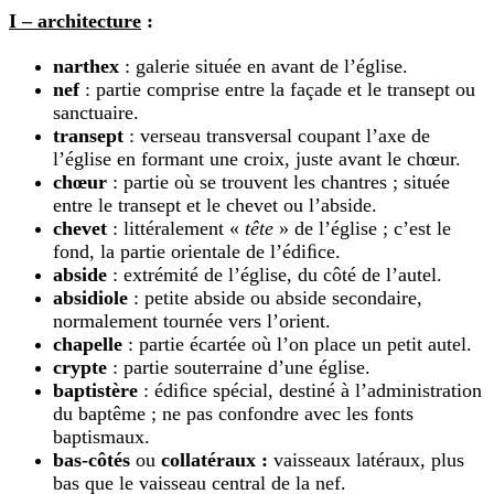
I – architecture
:
narthex
: galerie située en avant de l’église.
nef
: partie comprise entre la façade et le transept ou
sanctuaire.
transept
: verseau transversal coupant l’axe de
l’église en formant une croix, juste avant le chœur.
chœur
: partie où se trouvent les chantres ; située
entre le transept et le chevet ou l’abside.
chevet
: littéralement «
tête
» de l’église ; c’est le
fond, la partie orientale de l’édiﬁce.
abside
: extrémité de l’
é
glise, du côté de l’autel.
absidiole
: petite abside ou abside secondaire,
normalement tournée vers l’orient.
chapell
e
: partie écartée où l’on place un petit autel.
crypte
: partie souterraine d’une église.
baptistère
: édiﬁce spécial, destiné à l’administration
du baptême ; ne pas confondre avec les fonts
baptismaux.
bas-côtés
ou
collatéraux :
vaisseaux latéraux, plus
bas que le vaisseau central de la nef.