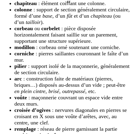
chapiteau
: élément coiﬀant une colonne.
colonne
: support de section généralement circulaire,
formé d’une
base
, d’un
fût
et d’un
chapiteau
(ou
d’un
tailloir
).
corbeau
ou
corbelet
: pièce disposée
horizontalement faisant saillie sur un parement,
supportant une structure supérieure.
modillon
: corbeau orné soutenant une corniche.
corniche
: pierres saillantes couronnant le faîte d’un
mur.
pilier
: support isolé de la maçonnerie, généralement
de section circulaire.
arc
: construction faite de matériaux (pierres,
briques…) disposés au-dessus d’un vide ; peut-être
en plein cintre
,
brisé
,
outrepassé
, etc.
voûte
: maçonnerie couvrant un espace vide entre
deux murs.
croisée d’ogives
: nervures diagonales en pierres se
croisant en X sous une voûte d’arêtes, avec, au
centre, une clef.
remplage
: réseau de pierre garnissant la partie