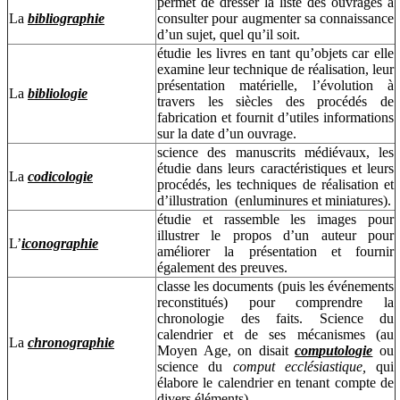
permet de dresser la liste des ouvrages à
La
bibliographie
consulter pour augmenter sa connaissance
d’un sujet, quel qu’il soit.
étudie les livres en tant qu’objets car elle
examine leur technique de réalisation, leur
présentation matérielle, l’évolution à
La
bibliologie
travers les siècles des procédés de
fabrication et fournit d’utiles informations
sur la date d’un ouvrage.
science des manuscrits médiévaux, les
étudie dans leurs caractéristiques et leurs
La
codicologie
procédés, les techniques de réalisation et
d’illustration (enluminures et miniatures).
étudie et rassemble les images pour
illustrer le propos d’un auteur pour
L’
iconographie
améliorer la présentation et fournir
également des preuves.
classe les documents (puis les événements
reconstitués) pour comprendre la
chronologie des faits. Science du
calendrier et de ses mécanismes (au
La
chronographie
Moyen Age, on disait
computologie
ou
science du
comput ecclésiastique,
qui
élabore le calendrier en tenant compte de
divers éléments).