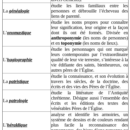
étudie les liens familiaux entre les
La
généalogie
personnes et débrouille l’écheveau des
liens de parenté.
étudie les noms propres pour connaître
leur signification, leur origine et la façon
L’
onomastique
dont ils ont été formés. Divisée en
anthroponymie
(les noms de personnes)
et en
toponymie
(les noms de lieux).
étudie les personnages qui ont marqué
leurs contemporains par l’extraordinaire
L’
hagiographie
qualité de leur vie terrestre, s’intéresse à la
vie édifiante des saints, bienheureux, ou
autres pères de l’Église.
étudie la connaissance, et son évolution à
La
patristique
travers les siècles, de la doctrine, des
écrits et des vies des Pères de l’Église.
étudie la littérature de l’Antiquité
chrétienne. Désigne aussi l’ensemble des
La
patrologie
écrits et les éditions des textes des
vénérables Pères de l’Église.
analyse et identifie les armoiries, un
système de dessins et de couleurs rendant
L’
héraldique
plus facile la reconnaissance des