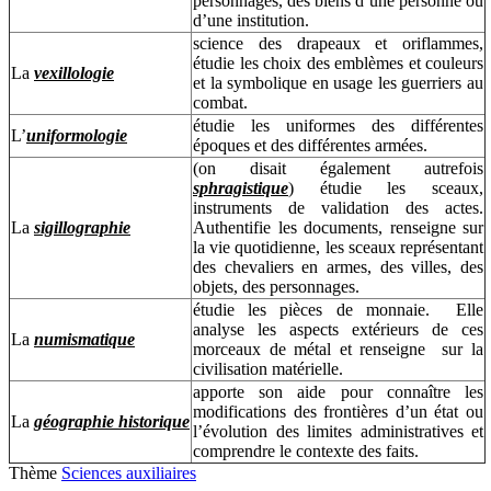
personnages, des biens d’une personne ou
d’une institution.
science des drapeaux et oriflammes,
étudie les choix des emblèmes et couleurs
La
vexillologie
et la symbolique en usage les guerriers au
combat.
étudie les uniformes des différentes
L’
uniformologie
époques et des différentes armées.
(on disait également autrefois
sphragistique
) étudie les sceaux,
instruments de validation des actes.
La
sigillographie
Authentifie les documents, renseigne sur
la vie quotidienne, les sceaux représentant
des chevaliers en armes, des villes, des
objets, des personnages.
étudie les pièces de monnaie. Elle
analyse les aspects extérieurs de ces
La
numismatique
morceaux de métal et renseigne sur la
civilisation matérielle.
apporte son aide pour connaître les
modifications des frontières d’un état ou
La
géographie historique
l’évolution des limites administratives et
comprendre le contexte des faits.
Thème
Sciences auxiliaires