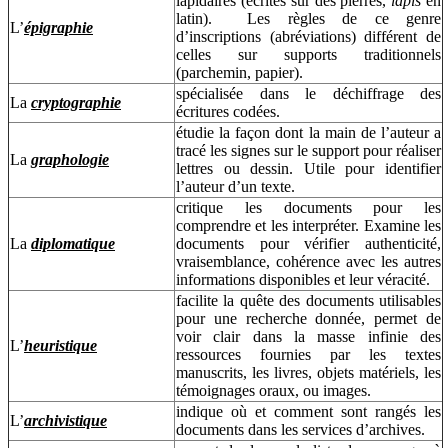
lapidaires (écrites sur des pierres,
lapis
en
latin). Les règles de ce genre
L’
épigraphie
d’inscriptions (abréviations) différent de
celles sur supports traditionnels
(parchemin, papier).
spécialisée dans le déchiffrage des
La
cryptographie
écritures codées.
étudie la façon dont la main de l’auteur a
tracé les signes sur le support pour réaliser
La
graphologie
lettres ou dessin. Utile pour identifier
l’auteur d’un texte.
critique les documents pour les
comprendre et les interpréter. Examine les
La
diplomatique
documents pour vérifier authenticité,
vraisemblance, cohérence avec les autres
informations disponibles et leur véracité.
facilite la quête des documents utilisables
pour une recherche donnée, permet de
voir clair dans la masse infinie des
L’
heuristique
ressources fournies par les textes
manuscrits, les livres, objets matériels, les
témoignages oraux, ou images.
indique où et comment sont rangés les
L’
archivistique
documents dans les services d’archives.