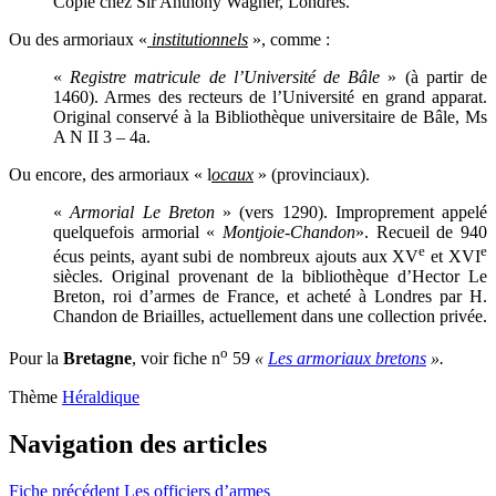
Copie chez Sir Anthony Wagner, Londres.
Ou des armoriaux «
institutionnels
», comme :
«
Registre matricule de l’Université de Bâle
» (à partir de
1460). Armes des recteurs de l’Université en grand apparat.
Original conservé à la Bibliothèque universitaire de Bâle, Ms
A N II 3 – 4a.
Ou encore, des armoriaux « l
ocaux
» (provinciaux).
«
Armorial Le Breton
» (vers 1290). Improprement appelé
quelquefois armorial «
Montjoie-Chandon
». Recueil de 940
e
e
écus peints, ayant subi de nombreux ajouts aux XV
et XVI
siècles. Original provenant de la bibliothèque d’Hector Le
Breton, roi d’armes de France, et acheté à Londres par H.
Chandon de Briailles, actuellement dans une collection privée.
o
Pour la
Bretagne
, voir fiche n
59
«
Les armoriaux bretons
».
Thème
Héraldique
Navigation des articles
Fiche précédent
Les officiers d’armes