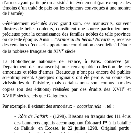
d’armes ayant participé ou assisté à tel événement (par exemple : les
témoins d’un traité de paix ou les seigneurs convoqués à une montre
de l’armée).
Généralement exécutés avec grand soin, ces manuscrits, souvent
illustrés de belles couleurs, constituent une source particulièrement
précieuse pour la connaissance des familles nobles de telle province
ou de telle époque. Ainsi «
l’Armorial du héraut Navarre
», recense
des centaines d’écus et apporte une contribution essentielle à l’étude
e
de la noblesse française du XIV
siècle.
La Bibliothèque nationale de France, à Paris, conserve (au
Département des manuscrits) une remarquable collection de ces
armoriaux et rôles d’armes. Beaucoup n’ont pas encore été publiés
scientifiquement. Quelques originaux ont été perdus au cours des
vicissitudes de l’histoire, mais certains nous sont connus par des
e
copies (ou des éditions) réalisées par des érudits des XVII
et
e
XVIII
siècles, tels que Gaignières.
Par exemple, il existait des armoriaux «
occasionnels
», tel :
«
Rôle de Falkirk
» (1298). Blasons en français des 111 écus
er
des bannerets anglais accompagnant Édouard I
à la bataille
de Falkirk, en Écosse, le 22 juillet 1298. Original perdu.