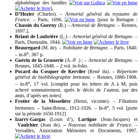
alphabétique des familles
],
D’Hozier
(Charles). –
Armorial général du royaume de
France
. – Paris, 1696.
[pour la Bretagne :
Chassin du Guerny
(R.) –
Armorial de Bretagne
. – Rennes,
1697.],
Briant de Laubrière
(L.) –
Armorial général de Bretagne
. –
Paris, Dumoulin, 1844.
Beauregard
(M. de). –
Nobiliaire de Bretagne
. – Paris, 1840.
o
– in-8
, 387 p.
Guérin de la Grasserie
(A.-P .) ; –
Armorial de Bretagne
. –
Rennes, 1845-1848. – 2 vol. in-folio.
Pocard du Cosquer de Kerviler
(René du). –
Répertoire
général de biobibliographie bretonne
. – Rennes, 1886-1908.
o
– in-8
, 17 vol. [complet pour les lettres de A à M, puis
achevé sommairement, après le décès de l’auteur, par des
amis, d’après ses notes]
Frotier de la Messelière
(Henri, vicomte). –
Filiations
o
bretonnes. –
Saint-Brieuc, 1912-1926. – In-8
, 5 vol. [porte
sur la période 1650-1912]
Izarry-Gargas
(Louis d’),
Lartigue
(Jean-Jacques) et
Vaulchier
(Jean de).
–
Nouveau nobiliaire de France.
–
Versailles, Association Mémoires et Documents, 1997.