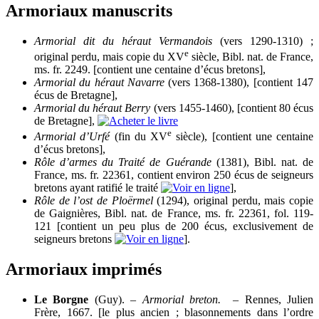
Armoriaux manuscrits
Armorial dit du héraut Vermandois
(vers 1290-1310) ;
e
original perdu, mais copie du XV
siècle, Bibl. nat. de France,
ms. fr. 2249. [contient une centaine d’écus bretons],
Armorial du héraut Navarre
(vers 1368-1380), [contient 147
écus de Bretagne],
Armorial du héraut Berry
(vers 1455-1460), [contient 80 écus
de Bretagne],
e
Armorial d’Urfé
(fin du XV
siècle), [contient une centaine
d’écus bretons],
Rôle d’armes du Traité de Guérande
(1381), Bibl. nat. de
France, ms. fr. 22361, contient environ 250 écus de seigneurs
bretons ayant ratifié le traité
],
Rôle de l’ost de Ploërmel
(1294), original perdu, mais copie
de Gaignières, Bibl. nat. de France, ms. fr. 22361, fol. 119-
121 [contient un peu plus de 200 écus, exclusivement de
seigneurs bretons
].
Armoriaux imprimés
Le Borgne
(Guy). –
Armorial breton.
– Rennes, Julien
Frère, 1667. [le plus ancien ; blasonnements dans l’ordre