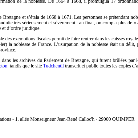
 réformation de la noblesse. De 1664 à 1668, il promulgua 17 ordonnan
Bretagne et s’étala de 1668 à 1671. Les personnes se prétendant noble
duite très sérieusement et sévèrement : au final, on compta plus de «
e et d’ordre juridique.
ôle des exemptions fiscales permit de faire rentrer dans les caisses roya
soler) la noblesse de France. L’usurpation de la noblesse était un délit
province.
 dans les archives du Parlement de Bretagne, qui furent brûlées par l
eton
, tandis que le site
Tudchentil
transcrit et publie toutes les copies d’
ociations - 1, allée Monseigneur Jean-René Calloc'h - 29000 QUIMPER