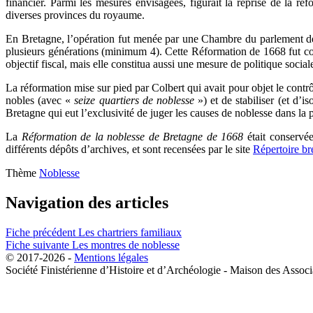
financier. Parmi les mesures envisagées, figurait la reprise de la
diverses provinces du royaume.
En Bretagne, l’opération fut menée par une Chambre du parlement de 
plusieurs générations (minimum 4). Cette Réformation de 1668 fut con
objectif fiscal, mais elle constitua aussi une mesure de politique social
La réformation mise sur pied par Colbert qui avait pour objet le contr
nobles (avec «
seize quartiers de noblesse
») et de stabiliser (et d’i
Bretagne qui eut l’exclusivité de juger les causes de noblesse dans la 
La
Réformation de la noblesse de Bretagne de 1668
était conservée
différents dépôts d’archives, et sont recensées par le site
Répertoire br
Thème
Noblesse
Navigation des articles
Fiche précédent
Les chartriers familiaux
Fiche suivante
Les montres de noblesse
© 2017-2026 -
Mentions légales
Société Finistérienne d’Histoire et d’Archéologie - Maison des Ass