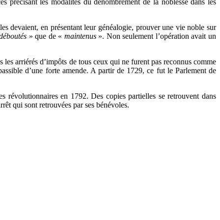
ces précisant les modalités du dénombrement de la noblesse dans les
s devaient, en présentant leur généalogie, prouver une vie noble sur
déboutés
» que de «
maintenus
». Non seulement l’opération avait un
les les arriérés d’impôts de tous ceux qui ne furent pas reconnus comme
, passible d’une forte amende. A partir de 1729, ce fut le Parlement de
es révolutionnaires en 1792. Des copies partielles se retrouvent dans
arrêt qui sont retrouvées par ses bénévoles.