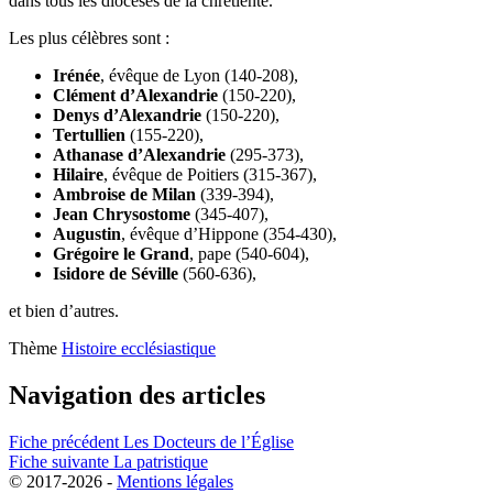
dans tous les diocèses de la chrétienté.
Les plus célèbres sont :
Irénée
, évêque de Lyon (140-208),
Clément d’Alexandrie
(150-220),
Denys d’Alexandrie
(150-220),
Tertullien
(155-220),
Athanase d’Alexandrie
(295-373),
Hilaire
, évêque de Poitiers (315-367),
Ambroise de Milan
(339-394),
Jean Chrysostome
(345-407),
Augustin
, évêque d’Hippone (354-430),
Grégoire le Grand
, pape (540-604),
Isidore de Séville
(560-636),
et bien d’autres.
Thème
Histoire ecclésiastique
Navigation des articles
Fiche précédent
Les Docteurs de l’Église
Fiche suivante
La patristique
© 2017-2026 -
Mentions légales