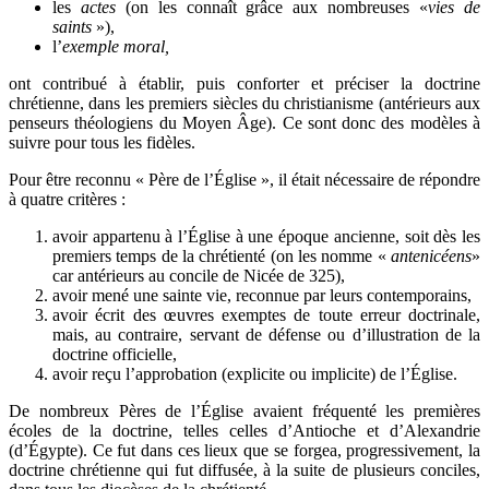
les
actes
(on les connaît grâce aux nombreuses «
vies de
saints
»),
l’
exemple moral,
ont contribué à établir, puis conforter et préciser la doctrine
chrétienne, dans les premiers siècles du christianisme (antérieurs aux
penseurs théologiens du Moyen Âge). Ce sont donc des modèles à
suivre pour tous les fidèles.
Pour être reconnu « Père de l’Église », il était nécessaire de répondre
à quatre critères :
avoir appartenu à l’Église à une époque ancienne, soit dès les
premiers temps de la chrétienté (on les nomme «
antenicéens
»
car antérieurs au concile de Nicée de 325),
avoir mené une sainte vie, reconnue par leurs contemporains,
avoir écrit des œuvres exemptes de toute erreur doctrinale,
mais, au contraire, servant de défense ou d’illustration de la
doctrine officielle,
avoir reçu l’approbation (explicite ou implicite) de l’Église.
De nombreux Pères de l’Église avaient fréquenté les premières
écoles de la doctrine, telles celles d’Antioche et d’Alexandrie
(d’Égypte). Ce fut dans ces lieux que se forgea, progressivement, la
doctrine chrétienne qui fut diffusée, à la suite de plusieurs conciles,