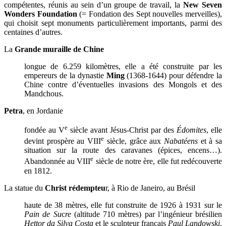
compétentes, réunis au sein d’un groupe de travail, la
New Seven
Wonders Foundation
(= Fondation des Sept nouvelles merveilles),
qui choisit sept monuments particulièrement importants, parmi des
centaines d’autres.
La
Grande muraille de Chine
longue de 6.259 kilomètres, elle a été construite par les
empereurs de la dynastie
Ming
(1368-1644) pour défendre la
Chine contre d’éventuelles invasions des Mongols et des
Mandchous.
Petra
, en Jordanie
e
fondée au V
siècle avant Jésus-Christ par des
Édomites
, elle
e
devint prospère au VIII
siècle, grâce aux
Nabatéens
et à sa
situation sur la route des caravanes (épices, encens…).
e
Abandonnée au VIII
siècle de notre ère, elle fut redécouverte
en 1812.
La statue du
Christ rédempteu
r, à Rio de Janeiro, au Brésil
haute de 38 mètres, elle fut construite de 1926 à 1931 sur le
Pain de Su
c
re
(altitude 710 mètres) par l’ingénieur brésilien
Hettor da Silva Costa
et le sculpteur français
Paul Landowski
.