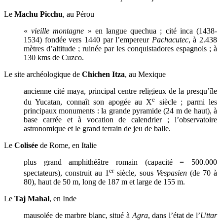
Le
Machu Picchu
, au Pérou
«
vieille montagne
» en langue quechua ; cité inca (1438-
1534) fondée vers 1440 par l’empereur
Pachacutec
, à 2.438
mètres d’altitude ; ruinée par les conquistadores espagnols ; à
130 kms de Cuzco.
Le site archéologique de
Chichen Itza
, au Mexique
ancienne cité maya, principal centre religieux de la presqu’île
e
du Yucatan, connaît son apogée au X
siècle ; parmi les
principaux monuments : la grande pyramide (24 m de haut), à
base carrée et à vocation de calendrier ; l’observatoire
astronomique et le grand terrain de jeu de balle.
Le
Colisée
de Rome, en Italie
plus grand amphithéâtre romain (capacité = 500.000
er
spectateurs), construit au 1
siècle, sous
Vespasien
(de 70 à
80), haut de 50 m, long de 187 m et large de 155 m.
Le
Taj Mahal
, en Inde
mausolée de marbre blanc, situé à
Agra
, dans l’état de l’
Uttar