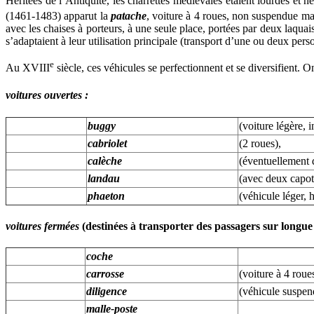
Héritées de l’Antiquité, les charrettes médiévales étaient lourdes et 
(1461-1483) apparut la
patache
, voiture à 4 roues, non suspendue ma
avec les chaises à porteurs, à une seule place, portées par deux laqua
s’adaptaient à leur utilisation principale (transport d’une ou deux pe
e
Au XVIII
siècle, ces véhicules se perfectionnent et se diversifient. 
voitures ouvertes :
buggy
(voiture légère, 
cabriolet
(2 roues),
calèche
(éventuellement d
landau
(avec deux capot
phaeton
(véhicule léger, 
voitures fermées
(destinées à transporter des passagers sur longue
coche
carrosse
(voiture à 4 roue
diligence
(véhicule suspend
malle-poste