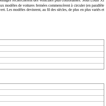
ersonnages recherchèrent des véhicules plus confortables. Sous Louis XI
ux modèles de voitures fermées commencèrent à circuler (en parallèle
ert. Les modèles devinrent, au fil des siècles, de plus en plus variés et