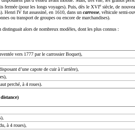
ne disposaient pas d’essieu avant mobile. Mais, très vite, les grands p
e
is fermée (pour les longs voyages). Puis, dès le XVI
siècle, de nouvea
is). Henri IV fut assassiné, en 1610, dans un
carrosse
, véhicule semi-ouv
rsonnes ou transport de groupes ou encore de marchandises).
On distinguait alors de nombreux modèles, dont les plus connus :
inventée vers 1777 par le carrossier Boquet),
isposant d’une capote de cuir à l’arrière),
es),
haut perché, à 4 roues).
 distance)
s),
u, à 4 roues),