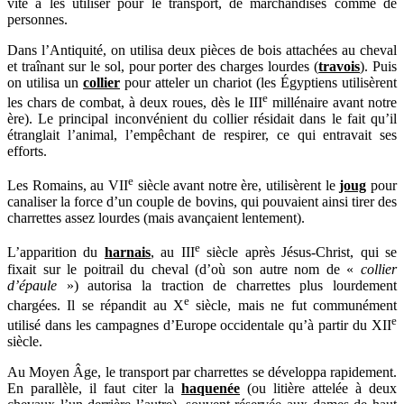
vite à les utiliser pour le transport, de marchandises comme de
personnes.
Dans l’Antiquité, on utilisa deux pièces de bois attachées au cheval
et traînant sur le sol, pour porter des charges lourdes (
travois
). Puis
on utilisa un
collier
pour atteler un chariot (les Égyptiens utilisèrent
e
les chars de combat, à deux roues, dès le III
millénaire avant notre
ère). Le principal inconvénient du collier résidait dans le fait qu’il
étranglait l’animal, l’empêchant de respirer, ce qui entravait ses
efforts.
e
Les Romains, au VII
siècle avant notre ère, utilisèrent le
joug
pour
canaliser la force d’un couple de bovins, qui pouvaient ainsi tirer des
charrettes assez lourdes (mais avançaient lentement).
e
L’apparition du
harnais
, au III
siècle après Jésus-Christ, qui se
fixait sur le poitrail du cheval (d’où son autre nom de «
collier
d’épaule
») autorisa la traction de charrettes plus lourdement
e
chargées. Il se répandit au X
siècle, mais ne fut communément
e
utilisé dans les campagnes d’Europe occidentale qu’à partir du XII
siècle.
Au Moyen Âge, le transport par charrettes se développa rapidement.
En parallèle, il faut citer la
haquenée
(ou litière attelée à deux