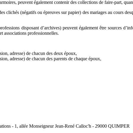
s armoires, peuvent également contenir des collections de faire-part, qua
s clichés (négatifs ou épreuves sur papier) des mariages au cours desquel
 professions disposant d’archives) peuvent également être sources d’in
t associations professionnelles.
ession, adresse) de chacun des deux époux,
ession, adresse) de chacun des parents de chaque époux,
ociations - 1, allée Monseigneur Jean-René Calloc'h - 29000 QUIMPER