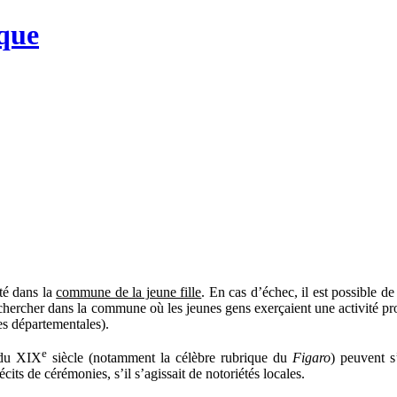
que
ité dans la
commune de la jeune fille
. En cas d’échec, il est possible d
rechercher dans la commune où les jeunes gens exerçaient une activité p
es départementales).
e
 du XIX
siècle (notamment la célèbre rubrique du
Figaro
) peuvent s
cits de cérémonies, s’il s’agissait de notoriétés locales.