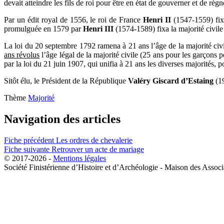
devait atteindre les fils de roi pour être en état de gouverner et de ré
Par un édit royal de 1556, le roi de France
Henri II
(1547-1559) fixa 
promulguée en 1579 par
Henri III
(1574-1589) fixa la majorité civile
La loi du 20 septembre 1792 ramena à 21 ans l’âge de la majorité civ
ans révolus
l’âge légal de la majorité civile (25 ans pour les garçons 
par la loi du 21 juin 1907, qui unifia à 21 ans les diverses majorités, 
Sitôt élu, le Président de la République
Valéry Giscard d’Estaing
(19
Thème
Majorité
Navigation des articles
Fiche précédent
Les ordres de chevalerie
Fiche suivante
Retrouver un acte de mariage
© 2017-2026 -
Mentions légales
Société Finistérienne d’Histoire et d’Archéologie - Maison des Ass