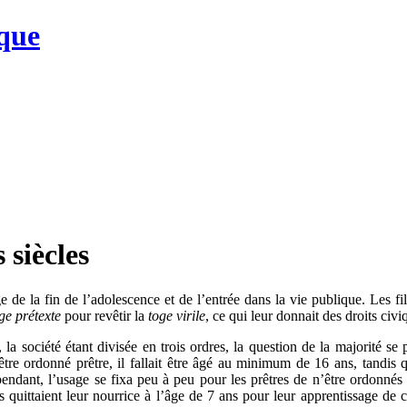
que
 siècles
 de la fin de l’adolescence et de l’entrée dans la vie publique. Les fill
ge prétexte
pour revêtir la
toge virile
, ce qui leur donnait des droits civi
société étant divisée en trois ordres, la question de la majorité se po
re ordonné prêtre, il fallait être âgé au minimum de 16 ans, tandis q
ndant, l’usage se fixa peu à peu pour les prêtres de n’être ordonnés 
ns quittaient leur nourrice à l’âge de 7 ans pour leur apprentissage de