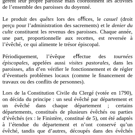
gèrent leur propre paroisse mais coordonnent les activités
de l’ensemble des paroisses du doyenné.
Le produit des
quêtes
lors des oﬃces, le
casuel
(droit
perçu pour l’administration des sacrements) et le
denier du
culte
constituent les revenus des paroisses. Chaque année,
une part, proportionnelle aux recettes, est reversée à
l’évêché, ce qui alimente le trésor épiscopal.
Périodiquement, l’évêque
eﬀectue des
tournées
épiscopales,
appelées aussi
visites pastorales
, dans les
paroisses, aﬁn d’en vériﬁer le fonctionnement et de régler
d’éventuels problèmes locaux (comme le ﬁnancement de
travaux ou des conﬂits de personnes).
Lors de la Constitution Civile du Clergé (votée en 1790),
on décida du principe : un seul évêché par département et
un évêché dans chaque département ; certains
départements, constitués de plusieurs évêchés ou parties
d’évêchés (ex : le Finistère, constitué de 5), ont été adaptés
à l’étendue du département et n’ont conservé qu’un
évêché, tandis que d’autres, découpés dans des évêchés