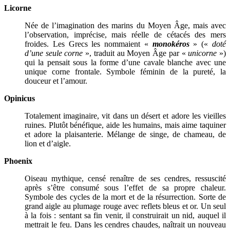
Licorne
Née de l’imagination des marins du Moyen Âge, mais avec
l’observation, imprécise, mais réelle de cétacés des mers
froides. Les Grecs les nommaient «
monokéros
» («
doté
d’une seule corne
», traduit au Moyen Âge par «
unicorne
»)
qui la pensait sous la forme d’une cavale blanche avec une
unique corne frontale. Symbole féminin de la pureté, la
douceur et l’amour.
Opinicus
Totalement imaginaire, vit dans un désert et adore les vieilles
ruines. Plutôt bénéfique, aide les humains, mais aime taquiner
et adore la plaisanterie. Mélange de singe, de chameau, de
lion et d’aigle.
Phoenix
Oiseau mythique, censé renaître de ses cendres, ressuscité
après s’être consumé sous l’effet de sa propre chaleur.
Symbole des cycles de la mort et de la résurrection. Sorte de
grand aigle au plumage rouge avec reflets bleus et or. Un seul
à la fois : sentant sa fin venir, il construirait un nid, auquel il
mettrait le feu. Dans les cendres chaudes, naîtrait un nouveau