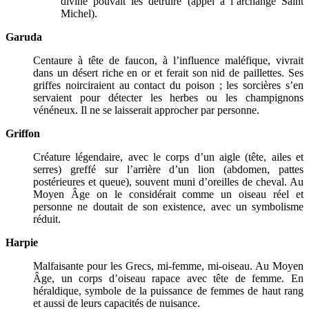
divine pouvait les détruire (appel à l’archange Saint
Michel).
Garuda
Centaure à tête de faucon, à l’influence maléfique, vivrait
dans un désert riche en or et ferait son nid de paillettes. Ses
griffes noirciraient au contact du poison ; les sorcières s’en
servaient pour détecter les herbes ou les champignons
vénéneux. Il ne se laisserait approcher par personne.
Griffon
Créature légendaire, avec le corps d’un aigle (tête, ailes et
serres) greffé sur l’arrière d’un lion (abdomen, pattes
postérieures et queue), souvent muni d’oreilles de cheval. Au
Moyen Âge on le considérait comme un oiseau réel et
personne ne doutait de son existence, avec un symbolisme
réduit.
Harpie
Malfaisante pour les Grecs, mi-femme, mi-oiseau. Au Moyen
Âge, un corps d’oiseau rapace avec tête de femme. En
héraldique, symbole de la puissance de femmes de haut rang
et aussi de leurs capacités de nuisance.