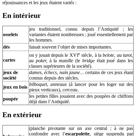
réjouissances et les jeux étaient variés :
En intérieur
jeu traditionnel, connu depuis l’Antiquité ; les
osselets
variantes étaient nombreuses ; joué essentiellement par
les hommes.
dés
faisait souvent l’objet de mises importantes.
e
on y jouait depuis le XVI
siècle, à la
belote
,
au tarot,
cartes
au
poker,
à la
manille
(le
bridge
était joué dans les
classes supérieures de la société).
jeux de
dames
,
échecs
,
nain jaune…
certains de ces jeux étant
société
connus depuis des siècles.
bilboquet
,
anneaux
(à lancer pour les loger sur des
jeux en bois
pieux verticaux),
cerceau
.
les petites filles jouaient avec des poupées de chiffons
poupée
déjà dans l’Antiquité.
En extérieur
(planche pivotante sur un axe central ; à ne pas
confondre avec l’
escarpolette
, siège suspendu par