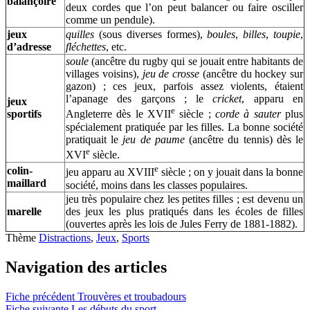
balançoire
deux cordes que l’on peut balancer ou faire osciller
comme un pendule).
jeux
quilles
(sous diverses formes),
boules
,
billes
,
toupie
,
d’adresse
fléchettes
, etc.
soule
(ancêtre du rugby qui se jouait entre habitants de
villages voisins),
jeu de crosse
(ancêtre du hockey sur
gazon) ; ces jeux, parfois assez violents, étaient
l’apanage des garçons ; le
cricket
, apparu en
jeux
e
sportifs
Angleterre dès le XVII
siècle ;
corde à sauter
plus
spécialement pratiquée par les filles. La bonne société
pratiquait le
jeu de paume
(ancêtre du tennis) dès le
e
XVI
siècle.
e
colin-
jeu apparu au XVIII
siècle ; on y jouait dans la bonne
maillard
société, moins dans les classes populaires.
jeu très populaire chez les petites filles ; est devenu un
marelle
des jeux les plus pratiqués dans les écoles de filles
(ouvertes après les lois de Jules Ferry de 1881-1882).
Thème
Distractions
,
Jeux
,
Sports
Navigation des articles
Fiche précédent
Trouvères et troubadours
Fiche suivante
Les débuts du sport