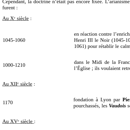
Cependant, la doctrine n’était pas encore ﬁxée. L’
arianisme
furent :
Au Xᵉ siècle
:
en réaction contre l’enric
1045-1060
Henri III le Noir (1045-1
1061) pour rétablir le cal
dans le Midi de la Franc
1000-1210
l’Église ; ils voulaient r
Au XIIᵉ siècle
:
fondation à Lyon par
Pie
1170
pourchassés, les
Vaudois
s
Au XVᵉ siècle
: