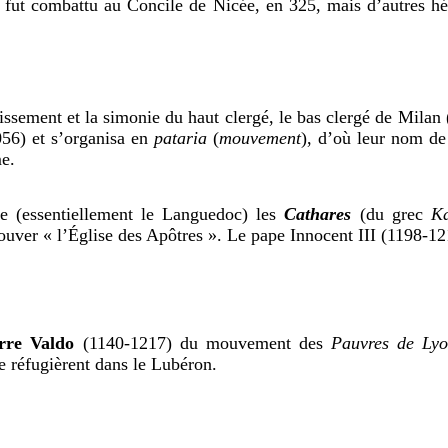
 fut combattu au Concile de Nicée, en 325, mais d’autres hér
hissement et la simonie du haut clergé, le bas clergé de Milan
056) et s’organisa en
pataria
(
mouvement
), d’où leur nom d
me.
e (essentiellement le Languedoc) les
Cathares
(du grec
Ka
etrouver « l’Église des Apôtres ». Le pape Innocent III (1198-1
rre Valdo
(1140-1217) du mouvement des
Pauvres de Lyo
e réfugièrent dans le Lubéron.