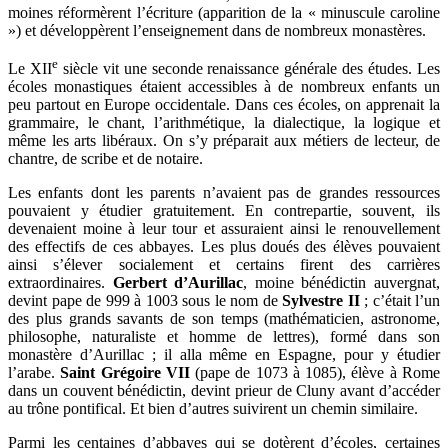
moines réformèrent l’écriture (apparition de la « minuscule caroline
») et développèrent l’enseignement dans de nombreux monastères.
e
Le XII
siècle vit une seconde renaissance générale des études. Les
écoles monastiques étaient accessibles à de nombreux enfants un
peu partout en Europe occidentale. Dans ces écoles, on apprenait la
grammaire, le chant, l’arithmétique, la dialectique, la logique et
même les arts libéraux. On s’y préparait aux métiers de lecteur, de
chantre, de scribe et de notaire.
Les enfants dont les parents n’avaient pas de grandes ressources
pouvaient y étudier gratuitement. En contrepartie, souvent, ils
devenaient moine à leur tour et assuraient ainsi le renouvellement
des effectifs de ces abbayes. Les plus doués des élèves pouvaient
ainsi s’élever socialement et certains firent des carrières
extraordinaires.
Gerbert d’Aurillac
, moine bénédictin auvergnat,
devint pape de 999 à 1003 sous le nom de
Sylvestre II
; c’était l’un
des plus grands savants de son temps (mathématicien, astronome,
philosophe, naturaliste et homme de lettres), formé dans son
monastère d’Aurillac ; il alla même en Espagne, pour y étudier
l’arabe.
Saint Grégoire VII
(pape de 1073 à 1085), élève à Rome
dans un couvent bénédictin, devint prieur de Cluny avant d’accéder
au trône pontifical. Et bien d’autres suivirent un chemin similaire.
Parmi les centaines d’abbayes qui se dotèrent d’écoles, certaines