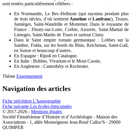
sont restées particulièrement célèbres :
En Normandie, Le Bec-Helluoin (qui rayonna pendant plus
de trois siècles, d’où sortirent
Anselme
et
Lanfranc
), Troarn,
Jumièges, Saint-Wandrille et Mortemer. Dans le royaume de
France : Fleury-sur-Loire, Corbie, Auxerre, Saint-Martial de
Limoges, Saint-Martin de Tours et surtout Cluny.
Dans le Saint empire romain germanique : Lobbes sur la
Sambre, Fulda, sur les bords du Rhin, Reichenau, Saint-Gall,
en Suisse et beaucoup d’autres.
En Espagne : Ripoll en Catalogne,
En Italie : Bobbio, Vivarium et le Mont Cassin,
En Angleterre : Cantorbéry et Rochester.
Thème
Enseignement
Navigation des articles
Fiche précédent
L’hagiographie
Fiche suivante
Les écoles épiscopales
© 2017-2026 -
Mentions légales
Société Finistérienne d’Histoire et d’Archéologie - Maison des
Associations - 1, allée Monseigneur Jean-René Calloc'h - 29000
QUIMPER