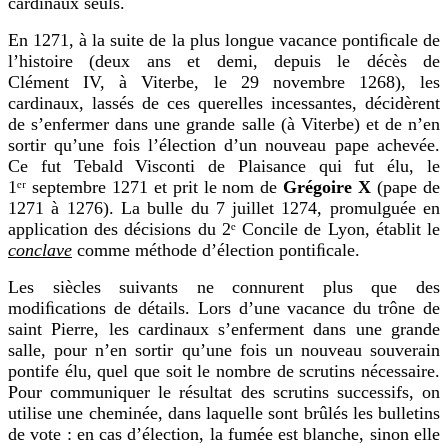
cardinaux seuls.
En 1271, à la suite de la plus longue vacance pontiﬁcale de
l’histoire (deux ans et demi, depuis le décès de
Clément IV, à Viterbe, le 29 novembre 1268), les
cardinaux, lassés de ces querelles incessantes, décidèrent
de s’enfermer dans une grande salle (à Viterbe) et de n’en
sortir qu’une fois l’élection d’un nouveau pape achevée.
Ce fut Tebald Visconti de Plaisance qui fut élu, le
1ᵉʳ
s
eptembre 1271 et prit le nom de
Grégoire X
(pape de
1271 à 1276). La bulle du 7 juillet 1274, promulguée en
application des décisions du 2ᵉ Concile de Lyon, établit le
conclave
comme méthode d’élection pontiﬁcale.
Les siècles suivants ne connurent plus que des
modiﬁcations de détails. Lors d’une vacance du trône de
s
aint Pierre, les cardinaux s’enferment dans une grande
salle, pour n’en sortir qu’une fois un nouveau souverain
pontife élu, quel que soit le nombre de scrutins nécessaire.
Pour communiquer le résultat des scrutins successifs, on
utilise une cheminée, dans laquelle sont brûlés les bulletins
de vote : en cas d’élection, la fumée est blanche, sinon elle