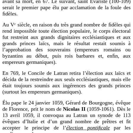
avant sa mort, en 67. Le suivant, saint Évariste (100-109)
serait le premier pape élu par acclamation de la foule des
ﬁdèles.
Au Vᵉ siècle, en raison du très grand nombre de ﬁdèles qui
rend impossible toute élection populaire, le corps électoral
fut restreint aux grands dignitaires ecclésiastiques et aux
grands princes laïcs, mais le résultat restait soumis à
l’approbation des souverains (empereurs romains ou
byzantins au début, puis rois barbares et, enﬁn, aux
empereurs germaniques).
En 769, le Concile de Latran retira l’élection aux laïcs et
décida de la restreindre aux seuls ecclésiastiques, mais elle
était toujours soumis aux ingérences des grands princes
(surtout les empereurs germaniques).
Élu pape le 24 janvier 1059, Gérard de Bourgogne, évêque
de Florence, prit le nom de
Nicolas II
(1059-1061). Dès le
13 avril 1059, il convoqua au Latran un synode de 113
évêques d’Italie et d’un grand nombre de prêtres et ﬁt
accepter le principe de l’
élection pontiﬁcale
par les