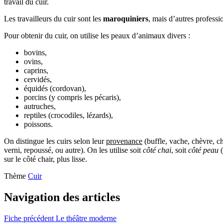
travail du cuir.
Les travailleurs du cuir sont les
maroquiniers
, mais d’autres professi
Pour obtenir du cuir, on utilise les peaux d’animaux divers :
bovins,
ovins,
caprins,
cervidés,
équidés (cordovan),
porcins (y compris les pécaris),
autruches,
reptiles (crocodiles, lézards),
poissons.
On distingue les cuirs selon leur
provenance
(buffle, vache, chèvre, ch
verni, repoussé, ou autre). On les utilise soit
côté chai
, soit
côté peau
(
sur le côté chair, plus lisse.
Thème
Cuir
Navigation des articles
Fiche précédent
Le théâtre moderne