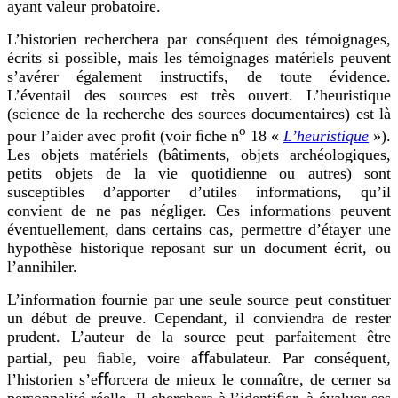
ayant valeur probatoire.
L’historien recherchera par conséquent des témoignages,
écrits si possible, mais les témoignages matériels peuvent
s’avérer également instructifs, de toute évidence.
L’éventail des sources est très ouvert. L’heuristique
(science de la recherche des sources documentaires) est là
o
pour l’aider avec proﬁt (voir ﬁche n
18 «
L’heuristique
»).
Les objets matériels (bâtiments, objets archéologiques,
petits objets de la vie quotidienne ou autres) sont
susceptibles d’apporter d’utiles informations, qu’il
convient de ne pas négliger. Ces informations peuvent
éventuellement, dans certains cas, permettre d’étayer une
hypothèse historique reposant sur un document écrit, ou
l’annihiler.
L’information fournie par une seule source peut constituer
un début de preuve. Cependant, il conviendra de rester
prudent. L’auteur de la source peut parfaitement être
partial, peu ﬁable, voire aﬀabulateur. Par conséquent,
l’historien s’eﬀorcera de mieux le connaître, de cerner sa
personnalité réelle. Il cherchera à l’identiﬁer, à évaluer ses