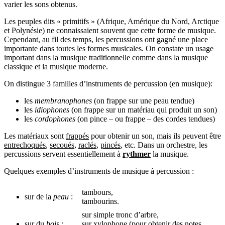
varier les sons obtenus.
Les peuples dits « primitifs » (Afrique, Amérique du Nord, Arctique
et Polynésie) ne connaissaient souvent que cette forme de musique.
Cependant, au fil des temps, les percussions ont gagné une place
importante dans toutes les formes musicales. On constate un usage
important dans la musique traditionnelle comme dans la musique
classique et la musique moderne.
On distingue 3 familles d’instruments de percussion (en musique):
les
membranophones
(on frappe sur une peau tendue)
les
idiophones
(on frappe sur un matériau qui produit un son)
les
cordophones
(on pince – ou frappe – des cordes tendues)
Les matériaux sont
frappés
pour obtenir un son, mais ils peuvent être
entrechoqués
,
secoués,
raclés
,
pincés
, etc. Dans un orchestre, les
percussions servent essentiellement à
rythmer
la musique.
Quelques exemples d’instruments de musique à percussion :
tambours,
sur de la
peau
:
tambourins.
sur simple tronc d’arbre,
sur du
bois
:
sur xylophone (pour obtenir des notes