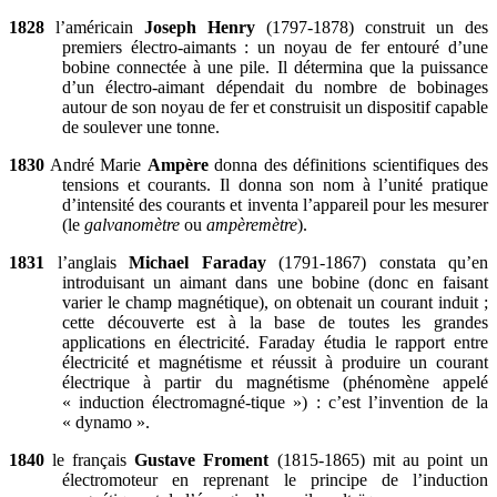
1828
l’américain
Joseph Henry
(1797-1878) construit un des
premiers électro-aimants : un noyau de fer entouré d’une
bobine connectée à une pile. Il détermina que la puissance
d’un électro-aimant dépendait du nombre de bobinages
autour de son noyau de fer et construisit un dispositif capable
de soulever une tonne.
1830
André Marie
Ampère
donna des définitions scientifiques des
tensions et courants. Il donna son nom à l’unité pratique
d’intensité des courants et inventa l’appareil pour les mesurer
(le
galvanomètre
ou
ampèremètre
).
1831
l’anglais
Michael Faraday
(1791-1867) constata qu’en
introduisant un aimant dans une bobine (donc en faisant
varier le champ magnétique), on obtenait un courant induit ;
cette découverte est à la base de toutes les grandes
applications en électricité. Faraday étudia le rapport entre
électricité et magnétisme et réussit à produire un courant
électrique à partir du magnétisme (phénomène appelé
« induction électromagné-tique ») : c’est l’invention de la
« dynamo ».
1840
le français
Gustave Froment
(1815-1865) mit au point un
électromoteur en reprenant le principe de l’induction