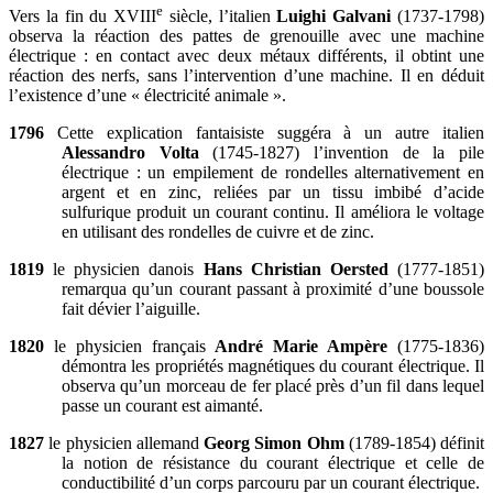
e
Vers la fin du XVIII
siècle, l’italien
Luighi Galvani
(1737-1798)
observa la réaction des pattes de grenouille avec une machine
électrique : en contact avec deux métaux différents, il obtint une
réaction des nerfs, sans l’intervention d’une machine. Il en déduit
l’existence d’une « électricité animale ».
1796
Cette explication fantaisiste suggéra à un autre italien
Alessandro Volta
(1745-1827) l’invention de la pile
électrique : un empilement de rondelles alternativement en
argent et en zinc, reliées par un tissu imbibé d’acide
sulfurique produit un courant continu. Il améliora le voltage
en utilisant des rondelles de cuivre et de zinc.
1819
le physicien danois
Hans Christian Oersted
(1777-1851)
remarqua qu’un courant passant à proximité d’une boussole
fait dévier l’aiguille.
1820
le physicien français
André Marie Ampère
(1775-1836)
démontra les propriétés magnétiques du courant électrique. Il
observa qu’un morceau de fer placé près d’un fil dans lequel
passe un courant est aimanté.
1827
le physicien allemand
Georg Simon Ohm
(1789-1854) définit
la notion de résistance du courant électrique et celle de
conductibilité d’un corps parcouru par un courant électrique.