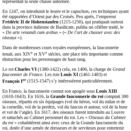
représentait la seule chasse autorisée.
En 1247, on introduisit le leurre et le capuchon, ces techniques ayant
été rapportées d’Orient par des Croisés. Peu après, l’empereur
Frédéric II de Hohenstaufen
(1215-1250), qui pratiquait surtout
dans la province italienne de Basilicate, publia un célèbre traité, le
«
De arte venandi cum avibus
» («
De l’art de chasser avec des
oiseaux
»).
Dans de nombreuses cours royales européennes, la fauconnerie
e
e
tenait, aux XIV
et XV
siècles, une place très importante comme
distraction pour les personnages de haut rang.
Le roi
Charles VI
(1380-1422) créa, en 1406, la charge de
Grand
fauconnier de France.
Les rois
Louis XI
(1461-1483) et
er
François I
(1515-1547) s’y intéressèrent particulièrement.
En France, la fauconnerie connut son apogée sous
Louis XIII
(1610-1643). En 1616, la
Grande fauconnerie du roi
comptait 300
oiseaux, répartis en six équipages (vol du héron, vol du milan et de
la corneille, vol de la perdrix, vol du faucon et autour, vol de la buse
et vol de l’aigle). En 1617, des oiseaux furent introduits au Louvre
et rattachés au Cabinet personnel du roi. Les «
Oiseaux du Cabinet
du roi
» cohabitèrent ainsi avec ceux de la Grande fauconnerie du
roi, dotée d’une armée de dresseurs et de serviteurs pour entretenir