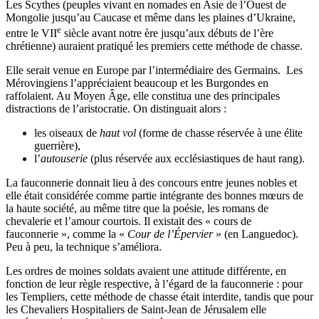
Les Scythes (peuples vivant en nomades en Asie de l’Ouest de
Mongolie jusqu’au Caucase et même dans les plaines d’Ukraine,
e
entre le VII
siècle avant notre ère jusqu’aux débuts de l’ère
chrétienne) auraient pratiqué les premiers cette méthode de chasse.
Elle serait venue en Europe par l’intermédiaire des Germains. Les
Mérovingiens l’appréciaient beaucoup et les Burgondes en
raffolaient. Au Moyen Âge, elle constitua une des principales
distractions de l’aristocratie. On distinguait alors :
les oiseaux de
haut vol
(forme de chasse réservée à une élite
guerrière),
l’
autouserie
(plus réservée aux ecclésiastiques de haut rang).
La fauconnerie donnait lieu à des concours entre jeunes nobles et
elle était considérée comme partie intégrante des bonnes mœurs de
la haute société, au même titre que la poésie, les romans de
chevalerie et l’amour courtois. Il existait des « cours de
fauconnerie », comme la «
Cour de l’Épervier
» (en Languedoc).
Peu à peu, la technique s’améliora.
Les ordres de moines soldats avaient une attitude différente, en
fonction de leur règle respective, à l’égard de la fauconnerie : pour
les Templiers, cette méthode de chasse était interdite, tandis que pour
les Chevaliers Hospitaliers de Saint-Jean de Jérusalem elle