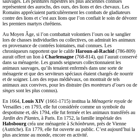
sauvages. Les peintures rupestres les plus anciennes connues
représentent des aurochs, des ours, des lions et des chevaux. Les
Romains appréciaient particulièrement les combats de gladiateurs
contre des lions et c’est aux lions que l’on confiait le soin de dévorer
les premiers martyrs chrétiens.
Au Moyen Âge, si l’on combattait volontiers l’ours ou le sanglier
lors de chasses individuelles ou collectives, on admirait les animaux
en provenance de contrées lointaines, mal connues. Les
chroniqueurs rapportent que le calife
Haroun-al-Rachid
(786-809)
aurait offert un lion à
Charlemagne
(768-814), qui l’aurait conservé
dans sa ménagerie. Les grands seigneurs collectionnaient les
animaux sauvages, qu’ils tenaient enfermés dans une sorte de
ménagerie et que des serviteurs spéciaux étaient chargés de nourrir
et de soigner. Lors des repas médiévaux, on montrait de tels
animaux aux convives, pour les distraire (les
montreurs d’ours
ou de
singes
sont les plus connus).
En 1664,
Louis XIV
(1661-1715) institua la
Ménagerie royale
de
Versailles ; en 1793, elle fut considérée comme un symbole du
despotisme et, dès 1794, elle fut fermée et les animaux transférés au
Jardin des Plantes
, à Paris. En 1752, la famille impériale des
Habsbourg
créa une ménagerie à
Schönbrunn
, près de Vienne
(Autriche). En 1779, elle fut ouverte au public. C’est aujourd’hui la
plus ancienne au monde, encore en activité.