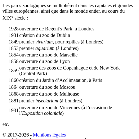
Les parcs zoologiques se multiplièrent dans les capitales et grandes
villes européennes, ainsi que dans le monde entier, au cours du
e
XIX
siècle :
1928
ouverture de Regent’s Park, à Londres
1931
création du zoo de Dublin
1849
premier
vivarium
, pour reptiles (à Londres)
1853
premier
aquarium
(à Londres)
1854
ouverture du zoo de Marseille
1858
ouverture du zoo de Lyon
ouverture des zoos de Copenhague et de New York
1859
(Central Park)
1860
création du Jardin d’Acclimatation, à Paris
1864
ouverture du zoo de Moscou
1868
ouverture du zoo de Mulhouse
1881
premier
insectarium
(à Londres)
ouverture du zoo de Vincennes (à l’occasion de
1931
l’
Exposition coloniale
)
etc.
© 2017-2026 -
Mentions légales