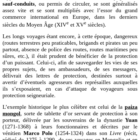
sauf-conduits
, ou permis de circuler, se sont généralisés
assez vite et se sont multipliés avec l’essor du grand
commerce international en Europe, dans les derniers
e
e
siècles du Moyen Âge (XIV
et XV
siècles).
Les longs voyages étant encore, à cette époque, dangereux
(routes terrestres peu praticables, brigands et pirates un peu
partout, absence de police des routes, routes maritimes peu
sûres, etc.), il était prudent de bénéficier de la protection
d’un puissant. Celui-ci, afin de sauvegarder les vies de ses
propres sujets, de ses ambassadeurs, de ses messagers,
délivrait des lettres de protection, destinées surtout à
avertir d’éventuels agresseurs des représailles auxquelles
ils s’exposaient, en cas d’attaque de voyageurs sous
protection seigneuriale.
L’exemple historique le plus célèbre est celui de la
paiza
mongol
, sorte de tablette d’or servant de protection à son
porteur, délivrée par les souverains de la dynastie
Yuan
(1271-1368) à leurs fonctionnaires et décrites par le
vénitien
Marco Polo
(1254-1324) dans son
Livre
(récit,
rédigé de 1275 à 1290, de ses voyages en Mongolie et en