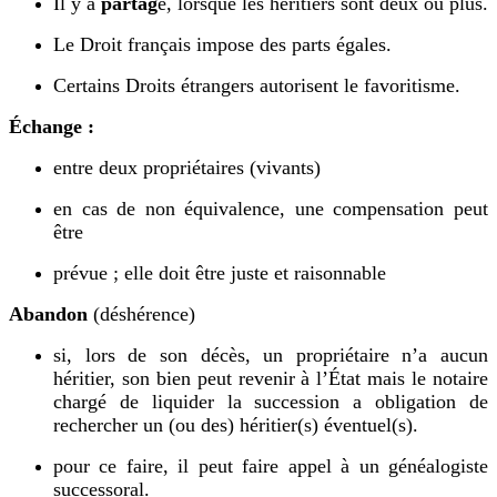
I
l y a
partag
e, lorsque les héritiers sont deux ou plus.
L
e Droit français impose des parts égales.
C
ertains Droits étrangers autorisent le favoritisme.
Échange :
entre deux propriétaires (vivants)
en cas de non équivalence, une compensation peut
être
prévue ; elle doit être juste et raisonnable
A
bandon
(déshérence)
si, lors de son décès, un propriétaire n’a aucun
héritier, son bien peut revenir à l’État mais le notaire
chargé de liquider la succession a obligation de
rechercher un (ou des) héritier(s) éventuel(s).
pour ce faire, il peut faire appel à un généalogiste
successoral.