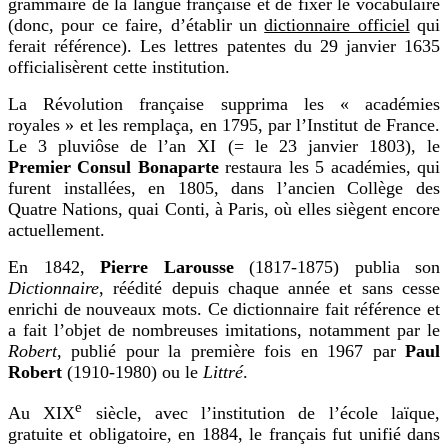
grammaire de la langue française et de fixer le vocabulaire
(donc, pour ce faire, d’établir un
dictionnaire officiel
qui
ferait référence). Les lettres patentes du 29 janvier 1635
officialisèrent cette institution.
La Révolution française supprima les « académies
royales » et les remplaça, en 1795, par l’Institut de France.
Le 3 pluviôse de l’an XI (= le 23 janvier 1803), le
Premier Consul Bonaparte
restaura les 5 académies, qui
furent installées, en 1805, dans l’ancien Collège des
Quatre Nations, quai Conti, à Paris, où elles siègent encore
actuellement.
En 1842,
Pierre Larousse
(1817-1875) publia son
Dictionnaire
, réédité depuis chaque année et sans cesse
enrichi de nouveaux mots. Ce dictionnaire fait référence et
a fait l’objet de nombreuses imitations, notamment par le
Robert,
publié pour la première fois en 1967 par
Paul
Robert
(1910-1980) ou le
Littré
.
e
Au XIX
siècle, avec l’institution de l’école laïque,
gratuite et obligatoire, en 1884, le français fut unifié dans