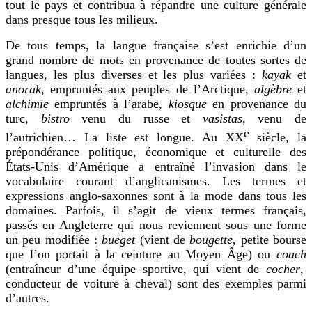
tout le pays et contribua à répandre une culture générale
dans presque tous les milieux.
De tous temps, la langue française s’est enrichie d’un
grand nombre de mots en provenance de toutes sortes de
langues, les plus diverses et les plus variées :
kayak
et
anorak
, empruntés aux peuples de l’Arctique,
algèbre
et
alchimie
empruntés à l’arabe,
kiosque
en provenance du
turc,
bistro
venu du russe et
vasistas
, venu de
e
l’autrichien… La liste est longue. Au XX
siècle, la
prépondérance politique, économique et culturelle des
États-Unis d’Amérique a entraîné l’invasion dans le
vocabulaire courant d’anglicanismes. Les termes et
expressions anglo-saxonnes sont à la mode dans tous les
domaines. Parfois, il s’agit de vieux termes français,
passés en Angleterre qui nous reviennent sous une forme
un peu modifiée :
bueget
(vient de
bougette
, petite bourse
que l’on portait à la ceinture au Moyen Âge) ou
coach
(entraîneur d’une équipe sportive, qui vient de
cocher
,
conducteur de voiture à cheval) sont des exem
p
les parmi
d’autres.