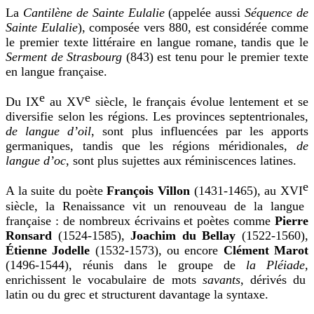
La
Cantilène de Sainte Eulalie
(appelée aussi
Séquence de
Sainte Eulalie
), composée vers 880, est considérée comme
le premier texte littéraire en langue romane, tandis que le
Serment de Strasbourg
(843) est tenu pour le premier texte
en langue française.
e
e
Du IX
au XV
siècle, le français évolue lentement et se
diversifie selon les régions. Les provinces septentrionales,
de langue d’oil
, sont plus influencées par les apports
germaniques, tandis que les régions méridionales,
de
langue d’oc
, sont plus sujettes aux réminiscences latines.
e
A la suite du poète
François Villon
(1431-1465), au XVI
siècle, la Renaissance vit un renouveau de la langue
française : de nombreux écrivains et poètes comme
Pierre
Ronsard
(1524-1585),
Joachim du Bellay
(1522-1560),
Étienne Jodelle
(1532-1573), ou encore
Clément Marot
(1496-1544)
, réunis dans le groupe de
la Pléiade,
enrichissent le vocabulaire de mots
savants
, dérivés du
latin ou du grec et structurent davantage la syntaxe.