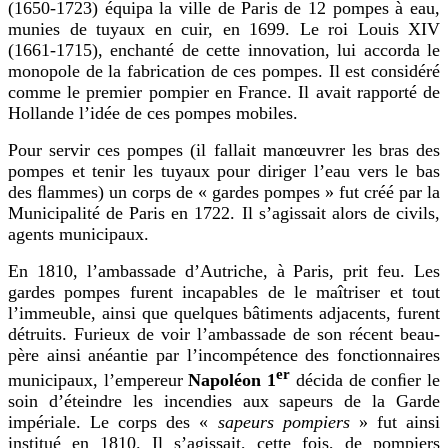
(1650-1723) équipa la ville de Paris de 12 pompes à eau,
munies de tuyaux en cuir, en 1699. Le roi Louis XIV
(1661-1715), enchanté de cette innovation, lui accorda le
monopole de la fabrication de ces pompes. Il est considéré
comme le premier pompier en France. Il avait rapporté de
Hollande l’idée de ces pompes mobiles.
Pour servir ces pompes (il fallait manœuvrer les bras des
pompes et tenir les tuyaux pour diriger l’eau vers le bas
des ﬂammes) un corps de « gardes pompes » fut créé par la
Municipalité de Paris en 1722. Il s’agissait alors de civils,
agents municipaux.
En 1810, l’ambassade d’Autriche, à Paris, prit feu. Les
gardes pompes furent incapables de le maîtriser et tout
l’immeuble, ainsi que quelques bâtiments adjacents, furent
détruits. Furieux de voir l’ambassade de son récent beau-
père ainsi anéantie par l’incompétence des fonctionnaires
er
municipaux, l’empereur
Napoléon 1
décida de conﬁer le
soin d’éteindre les incendies aux sapeurs de la Garde
impériale. Le corps des «
sapeurs pompiers
» fut ainsi
institué en 1810. Il s’agissait, cette fois, de pompiers