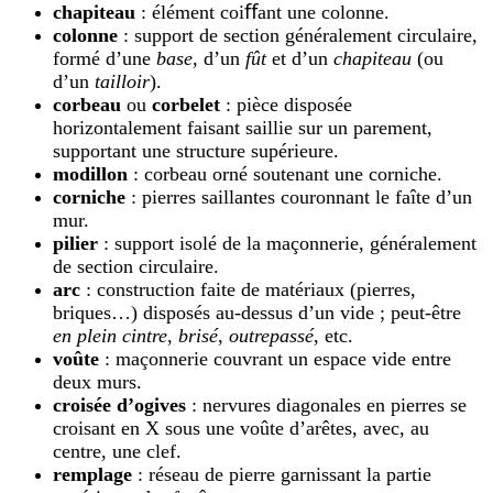
chapiteau
: élément coiﬀant une colonne.
colonne
: support de section généralement circulaire,
formé d’une
base
, d’un
fût
et d’un
chapiteau
(ou
d’un
tailloir
).
corbeau
ou
corbelet
: pièce disposée
horizontalement faisant saillie sur un parement,
supportant une structure supérieure.
modillon
: corbeau orné soutenant une corniche.
corniche
: pierres saillantes couronnant le faîte d’un
mur.
pilier
: support isolé de la maçonnerie, généralement
de section circulaire.
arc
: construction faite de matériaux (pierres,
briques…) disposés au-dessus d’un vide ; peut-être
en plein cintre
,
brisé
,
outrepassé
, etc.
voûte
: maçonnerie couvrant un espace vide entre
deux murs.
croisée d’ogives
: nervures diagonales en pierres se
croisant en X sous une voûte d’arêtes, avec, au
centre, une clef.
remplage
: réseau de pierre garnissant la partie