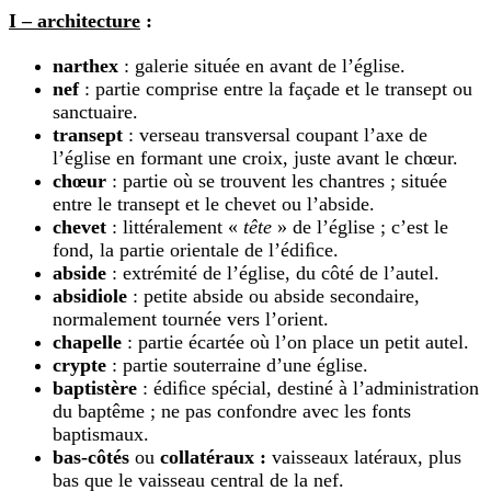
I – architecture
:
narthex
: galerie située en avant de l’église.
nef
: partie comprise entre la façade et le transept ou
sanctuaire.
transept
: verseau transversal coupant l’axe de
l’église en formant une croix, juste avant le chœur.
chœur
: partie où se trouvent les chantres ; située
entre le transept et le chevet ou l’abside.
chevet
: littéralement «
tête
» de l’église ; c’est le
fond, la partie orientale de l’édiﬁce.
abside
: extrémité de l’
é
glise, du côté de l’autel.
absidiole
: petite abside ou abside secondaire,
normalement tournée vers l’orient.
chapell
e
: partie écartée où l’on place un petit autel.
crypte
: partie souterraine d’une église.
baptistère
: édiﬁce spécial, destiné à l’administration
du baptême ; ne pas confondre avec les fonts
baptismaux.
bas-côtés
ou
collatéraux :
vaisseaux latéraux, plus
bas que le vaisseau central de la nef.