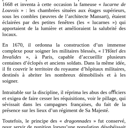
1668 et inventa à cette occasion la fameuse «
lucarne de
Louvois
» : les chambrées situées aux étages supérieurs,
sous les combles (œuvres de l’architecte Mansart), étaient
éclairées par des petites fenêtres (les « lucarnes ») qui
apportaient de la lumière et amélioraient la salubrité des
locaux.
En 1670, il ordonna la construction d’un immense
complexe pour soigner les militaires blessés, « l
’Hôtel des
Invalides
», à Paris, capable d’accueillir plusieurs
centaines d’éclopés et anciens soldats. Dans la même idée,
il ﬁt couvrir le territoire du royaume d’hôpitaux militaires,
destinés à abriter les nombreux démobilisés et à les
soigner.
Intraitable sur la discipline, il réprima les abus des oﬃciers
et exigea de faire cesser les réquisitions, voir le pillage, qui
sévissait dans les campagnes françaises, du fait de la
présence sur les lieux d’un régiment de Sa Majesté.
Toutefois, le principe des «
dragonnades
»
fu
t conservé,
pour servir de punition lorsqu’une population désobéissait