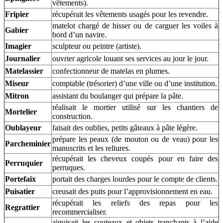
vêtements).
Fripier
récupérait les vêtements usagés pour les revendre.
matelot chargé de hisser ou de carguer les voiles à
Gabier
bord d’un navire.
Imagier
sculpteur ou peintre (artiste).
Journalier
ouvrier agricole louant ses services au jour le jour.
Matelassier
confectionneur de matelas en plumes.
Miseur
comptable (trésorier) d’une ville ou d’une institution.
Mitron
assistant du boulanger qui prépare la pâte.
réalisait le mortier utilisé sur les chantiers de
Mortelier
construction.
Oublayeur
faisait des oublies, petits gâteaux à pâte légère.
prépare les peaux (de mouton ou de veau) pour les
Parcheminier
manuscrits et les reliures.
récupérait les cheveux coupés pour en faire des
Perruquier
perruques.
Portefaix
portait des charges lourdes pour le compte de clients.
Puisatier
creusait des puits pour l’approvisionnement en eau.
récupérait les reliefs des repas pour les
Regrattier
recommercialiser.
aiguisait les couteaux et objets tranchants à l’aide