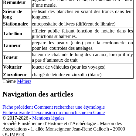
Rémouleur
d’une meule.
Scieur de
réalisait des planches en sciant des troncs dans leur
long
longueur.
Stationnaire
entrepositaire de livres (différent de libraire).
officier public faisant fonction de notaire dans les
Tabellion
juridictions subalternes.
prépare les peaux (cuirs) pour la cordonnerie ou
Tanneur
pour les courroies des attelages.
haleur de chalands le long des canaux, lorsqu’il n’y
Toueur
a pas d’animaux de trait.
Voiturier
loueur de véhicules (pour les voyages).
Zinzolineur
chargé de teindre en zinzolin (blanc).
Thème
Métiers
Navigation des articles
Fiche précédent
Comment rechercher une étymologie
Fiche suivante
L’expansion du monachisme en Gaule
© 2017-2026 -
Mentions légales
Société Finistérienne d’Histoire et d’Archéologie - Maison des
Associations - 1, allée Monseigneur Jean-René Calloc'h - 29000
QUIMPER