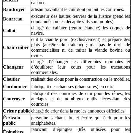
canaux.
Baudroyer
artisan travaillant le cuir dont on fait les courroies.
exécuteur des hautes œuvres de la Justice (pend les
Bourreau
condamnés ou les décapite s’ils sont nobles).
chargé de calfater (rendre étanche) les coques de
Calfat
navire.
cuit la viande porc (exclusivement) et prépare des
plats (ancêtre du traiteur) ; n’a pas le droit de
Chair cuitier
commercialiser ni de traiter la viande bovine ou
ovine.
chargé d’échanger les différentes monnaies et
Changeur
d’équilibrer leur cours pour les tractations
commerciales.
Cloutier
réalisait des clous pour la construction ou le mobilier.
Cordonnier
fabriquait des chausses (chaussures) en cuir.
fabriquait des courroies de cuir pour les rênes, les
Courroyer
attelages et de nombreux outils nécessitant des
courroies.
Crieur public
chargé de crier dans la rue les annonces officielles.
Écrivain
personne sachant lire et écrire qui écrit pour les
public
analphabètes.
fabricant d’épingles (très utilisées pour les
Épingliers