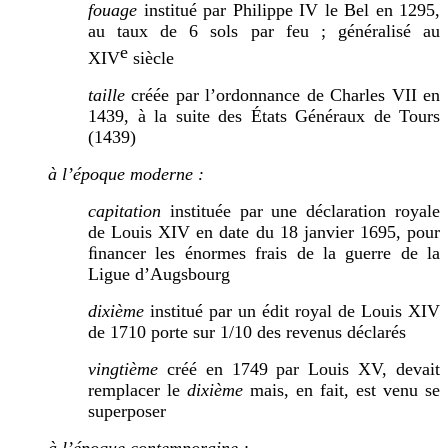
fouage
in
stitué par Philippe IV le Bel en 1295,
au taux de 6 sols par feu ; généralisé au
e
XIV
siècle
taille
créée par l’ordonnance de Charles VII en
1439, à la suite des États Généraux de Tours
(1439)
à l’é
poque moderne :
capitation
instituée par une déclaration royale
de Louis XIV en date du
1
8 janvier 1695, pour
ﬁnancer les énormes frais de la guerre de la
Ligue d’Augsbourg
dixième
institué par un édit royal de Louis XIV
de 1710 porte sur 1/10 des revenus déclarés
vingtième
créé en 1749 par Louis XV, devait
remplacer le
dixième
mais, en fait, est venu se
superposer