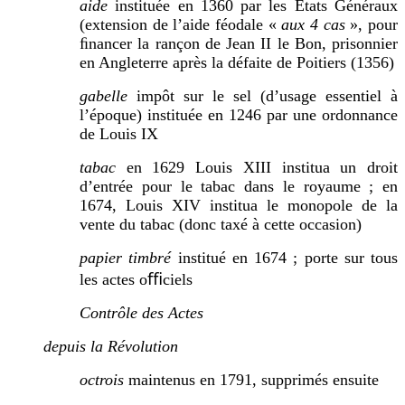
aide
instituée en 1360 par les États Généraux
(extension de l’aide féodale «
aux 4 cas
», pour
ﬁnancer la rançon de Jean II le Bon, prisonnier
en Angleterre après
l
a défaite de Poitiers (1356)
gabelle
impôt sur le sel (d’usage essentiel à
l’époque) instituée en 1246 par une ordonnance
de Louis IX
tabac
en 1629 Louis XIII institua un droit
d’entrée pour le tabac dans le royaume ; en
1674, Louis XIV institua le monopole de la
vente du tabac (donc taxé à cette occasion)
papier timbré
institué en 1674 ; porte sur tous
les actes oﬃciels
Contrôle des Actes
depuis la Révolution
octrois
maintenus en 1791, supprimés e
nsuite