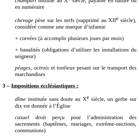
champart
institué au X
siècle, payable en nature ou
en numéraire
e
chevage
pèse sur les serfs (supprimé au X
II
siècle
),
considéré comme une marque d’infamie
+ corvées (à accomplir plusieurs jours par mois)
+ banalités (obligations d’utiliser les installations du
seigneur)
péages
,
octrois
et
tonlieux
pesant sur le transport des
marchandises
3 –
Impositions ecclésiastiques :
e
dîme
instituée sans doute au X
siècle, un gerbe sur
dix est donnée à l’Église
casuel
droit perçu pour l’administration des
sacrements
(
baptêmes, mariages, extrême-onctions,
communions)