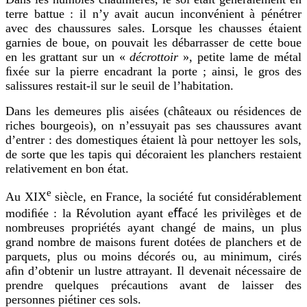
terre battue : il n’y avait aucun inconvénient à pénétrer
avec des chaussures sales. Lorsque les chausses étaient
garnies de boue, on pouvait les débarrasser de cette boue
en les grattant sur un «
décrottoir
», petite lame de métal
ﬁxée sur la pierre encadrant la porte ; ainsi, le gros des
salissures restait-il sur le seuil de l’habitation.
Dans les demeures plis aisées (châteaux ou résidences de
riches bourgeois), on n’essuyait pas ses chaussures avant
d’entrer : des domestiques étaient là pour nettoyer les sols,
de sorte que les tapis qui décoraient les planchers restaient
relativement en bon état.
e
Au XIX
siècle, en France, la société fut considérablement
modiﬁée : la Révolution ayant eﬀacé les privilèges et de
nombreuses propriétés ayant changé de mains, un plus
grand nombre de maisons furent dotées de planchers et de
parquets, plus ou moins décorés ou, au minimum, cirés
aﬁn d’obtenir un lustre attrayant. Il devenait nécessaire de
prendre quelques précautions avant de laisser des
personnes piétiner ces sols.