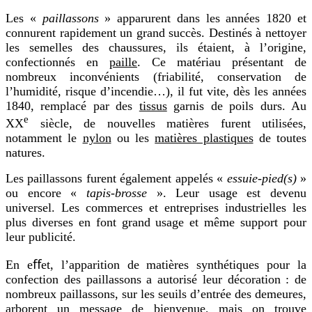
Les «
paillassons
» apparurent dans les années 1820 et
connurent rapidement un grand succès. Destinés à nettoyer
les semelles des chaussures, ils étaient, à l’origine,
confectionnés en
paille
. Ce matériau présentant de
nombreux inconvénients (friabilité, conservation de
l’humidité, risque d’incendie…), il fut vite, dès les années
1840, remplacé par des
tissus
garnis de poils durs. Au
e
XX
siècle, de nouvelles matières furent utilisées,
notamment le
nylon
ou les
matières plastiques
de toutes
natures.
Les paillassons furent également appelés «
essuie-pied(s)
»
ou encore «
tapis-brosse
». Leur usage est devenu
universel. Les commerces et entreprises industrielles les
plus diverses en font grand usage et même support pour
leur publicité.
En eﬀet, l’apparition de matières synthétiques pour la
confection des paillassons a autorisé leur décoration : de
nombreux paillassons, sur les seuils d’entrée des demeures,
arborent un message de bienvenue, mais on trouve