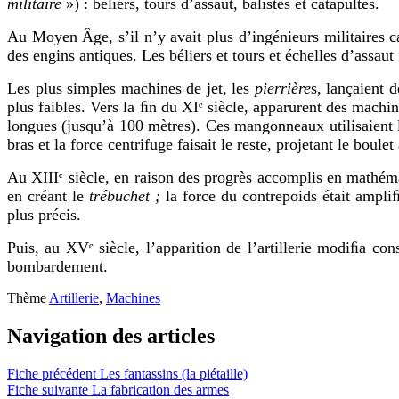
militaire
») : béliers, tours d’assaut, balistes et catapultes.
Au Moyen Âge, s’il n’y avait plus d’ingénieurs militaires ca
des engins antiques. Les béliers et tours et échelles d’assaut 
Les plus simples machines de jet, les
pierrière
s, lançaient 
plus faibles. Vers la ﬁn du XIᵉ siècle, apparurent des machi
longues (jusqu’à 100 mètres). Ces mangonneaux utilisaient le
bras et la force centrifuge faisait le reste, projetant le boule
Au XIIIᵉ siècle, en raison des progrès accomplis en mathéma
en créant le
trébuchet ;
la force du contrepoids était ampliﬁ
plus précis.
Puis, au XVᵉ siècle, l’apparition de l’artillerie modiﬁa co
bombardement.
Thème
Artillerie
,
Machines
Navigation des articles
Fiche précédent
Les fantassins (la piétaille)
Fiche suivante
La fabrication des armes