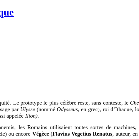
que
ité. Le prototype le plus célèbre reste, sans conteste, le
Che
’usage par
Ulysse
(nommé
Odysseus
, en grec), roi d’Ithaque, l
si appelée
Ilion)
.
nnemis, les Romains utilisaient toutes sortes de machines, 
ècle) ou encore
Végèce
(
Flavius Vegetius Renatus
, auteur, en