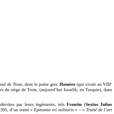
val de Troie,
dont le poète grec
Homère
(qui vivait au VIIIᵉ
ors du siège de Troie, (aujourd’hui Issarlik, en Turquie), dans
décrites par leurs ingénieurs, tels
Frontin
(
Sextus Julius
 395, d’un traité «
Epitomia rei militaris
» – «
Traité de l’art