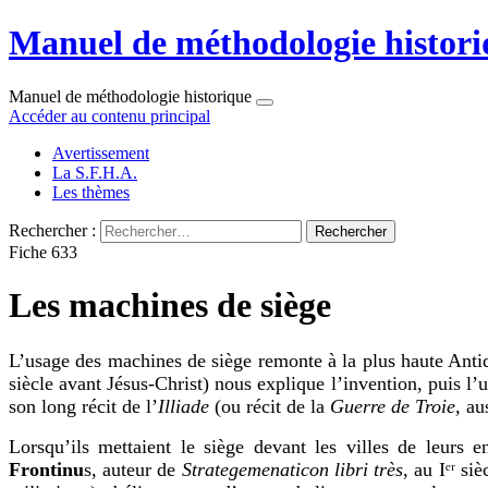
Manuel de méthodologie histori
Manuel de méthodologie historique
Accéder au contenu principal
Avertissement
La S.F.H.A.
Les thèmes
Rechercher :
Fiche 633
Les machines de siège
L’usage des machines de siège remonte à la plus haute Antiqu
siècle avant Jésus-Christ) nous explique l’invention, puis l
son long récit de l’
Illiade
(ou récit de la
Guerre de Troie,
aus
Lorsqu’ils mettaient le siège devant les villes de leurs e
Frontinu
s, auteur de
Strategemenaticon libri très
, au
I
ᵉʳ si