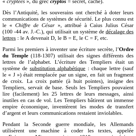
«
cryptées
», du grec
cryptos
= secret, caché).
Dès l’Antiquité, les souverains ont cherché à doter leurs
communications de systèmes de sécurité. Le plus connu est
le «
Chiffre de César
», attribué à Caius Julius César
(100 -44 av. J.-C.), qui utilisait un système de
décalage des
lettres
: le A devenait D, le B = E, le C = F, etc.
Parmi les premiers à inventer une écriture secrète, l’
Ordre
du Temple
(118-1307) utilisait des signes différents des
lettres de l’alphabet. L’écriture des Templiers était un
système de
substitution alphabétique
: chaque lettre (sauf
le « J ») était remplacée par un signe, en fait un fragment
de croix. La croix pattée (à huit pointes), insigne des
Templiers, servait de base. Seuls les Templiers pouvaient
lire (facilement) les 25 lettres de leurs messages, ainsi
inutiles en cas de vol. Les Templiers bâtirent un immense
empire économique, inventèrent les modes de transfert
d’argent et leurs communications restaient inviolables.
Pendant la Seconde guerre mondiale, les Allemands
utilisèrent une machine à coder les textes, appelée