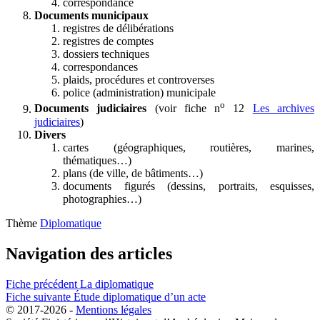
correspondance
Documents municipaux
registres de délibérations
registres de comptes
dossiers techniques
correspondances
plaids, procédures et controverses
police (administration) municipale
o
Documents judiciaires
(voir fiche n
12
Les archives
judiciaires
)
Divers
cartes (géographiques, routières, marines,
thématiques…)
plans (de ville, de bâtiments…)
documents figurés (dessins, portraits, esquisses,
photographies…)
Thème
Diplomatique
Navigation des articles
Fiche précédent
La diplomatique
Fiche suivante
Étude diplomatique d’un acte
© 2017-2026 -
Mentions légales