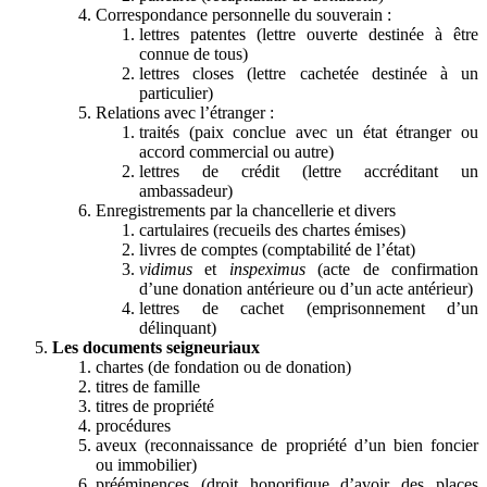
Correspondance personnelle du souverain :
lettres patentes (lettre ouverte destinée à être
connue de tous)
lettres closes (lettre cachetée destinée à un
particulier)
Relations avec l’étranger :
traités (paix conclue avec un état étranger ou
accord commercial ou autre)
lettres de crédit (lettre accréditant un
ambassadeur)
Enregistrements par la chancellerie et divers
cartulaires (recueils des chartes émises)
livres de comptes (comptabilité de l’état)
vidimus
et
inspeximus
(acte de confirmation
d’une donation antérieure ou d’un acte antérieur)
lettres de cachet (emprisonnement d’un
délinquant)
Les documents seigneuriaux
chartes (de fondation ou de donation)
titres de famille
titres de propriété
procédures
aveux (reconnaissance de propriété d’un bien foncier
ou immobilier)
prééminences (droit honorifique d’avoir des places