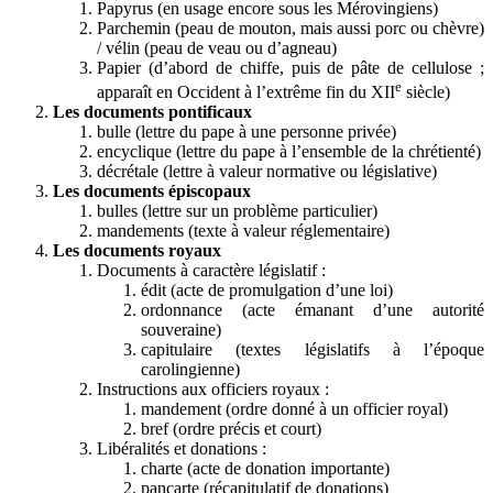
Papyrus (en usage encore sous les Mérovingiens)
Parchemin (peau de mouton, mais aussi porc ou chèvre)
/ vélin (peau de veau ou d’agneau)
Papier (d’abord de chiffe, puis de pâte de cellulose ;
e
apparaît en Occident à l’extrême fin du XII
siècle)
Les documents pontificaux
bulle (lettre du pape à une personne privée)
encyclique (lettre du pape à l’ensemble de la chrétienté)
décrétale (lettre à valeur normative ou législative)
Les documents épiscopaux
bulles (lettre sur un problème particulier)
mandements (texte à valeur réglementaire)
Les documents royaux
Documents à caractère législatif :
édit (acte de promulgation d’une loi)
ordonnance (acte émanant d’une autorité
souveraine)
capitulaire (textes législatifs à l’époque
carolingienne)
Instructions aux officiers royaux :
mandement (ordre donné à un officier royal)
bref (ordre précis et court)
Libéralités et donations :
charte (acte de donation importante)
pancarte (récapitulatif de donations)