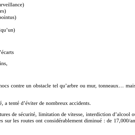
urveillance)
es)
pointus)
lqu’un)
’écarts
ins,
 chocs contre un obstacle tel qu’arbre ou mur, tonneaux… mai
é, a
t
enté d’éviter de nombreux accidents.
s de sécurité, limitation de vitesse, interdiction d’alcool 
lles sur les routes ont considérablement diminué : de 17,000/