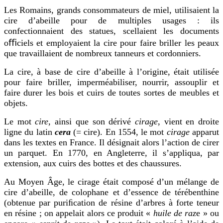
Les Romains, grands consommateurs de miel, utilisaient la
cire d’abeille pour de multiples usages : ils
confectionnaient des statues, scellaient les documents
oﬃciels et employaient la cire pour faire briller les peaux
que travaillaient de nombreux tanneurs et cordonniers.
La cire, à base de cire d’abeille à l’origine, était utilisée
pour faire briller, imperméabiliser, nourrir, assouplir et
faire durer les bois et cuirs de toutes sortes de meubles et
objets.
Le mot
cire
, ainsi que son dérivé
cirage
, vient en droite
ligne du latin
cera
(= cire). En 1554, le mot
cirage
apparut
dans les textes en France. Il désignait alors l’action de cirer
un parquet. En 1770, en Angleterre, il s’appliqua, par
extension, aux cuirs des bottes et des chaussures.
Au
Moyen Âge
, le cirage était composé d’un mélange de
cire d’abeille, de colophane et d’essence de térébenthine
(obtenue par puriﬁcation de résine d’arbres à forte teneur
en résine ; on appelait alors ce produit «
huile de raz
e » ou