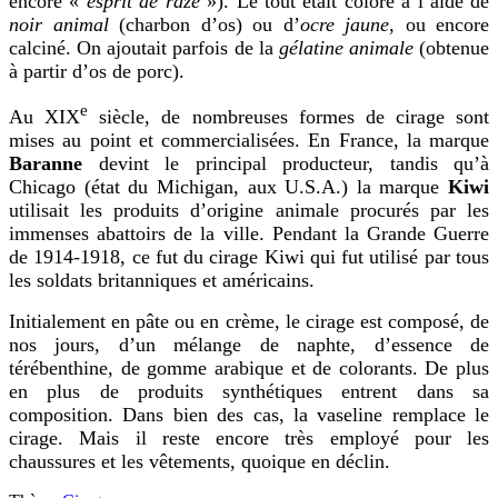
encore «
esprit de raze
»). Le tout était coloré à l’aide de
noir animal
(charbon d’os) ou d’
ocre jaune
, ou encore
calciné. On ajoutait parfois de la
gélatine animale
(obtenue
à partir d’os de porc)
.
e
Au XIX
siècle, de nombreuses formes de cirage sont
mises a
u
point et commercialisées. En France, la marque
Baranne
devint le principal producteur, tandis qu’à
Chicago (état du Michigan, aux U.S.A.) la marque
Kiwi
utilisait les produits d’origine animale procurés par les
immenses abattoirs de la ville. Pendant la Grande Guerre
de 1914-1918, ce fut du cirage Kiwi qui fut utilisé par tous
les soldats britanniques et américains.
Initialement en pâte ou en crème, le cirage est composé, de
nos jours, d’un mélange de naphte, d’essence de
térébenthine, de gomme arabique et de colorants. De plus
en plus de produits synthétiques entrent dans sa
composition. Dans bien des cas, la vaseline remplace le
cirage. Mais il reste encore très employé pour les
chaussures et les vêtements, quoique en déclin.