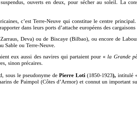
nt suspendus, ouverts en deux, pour sécher au soleil. La c
ricaines, c’est Terre-Neuve qui constitue le centre principa
rapporter dans leurs ports d’attache européens des cargaisons 
Zarraus, Deva) ou de Biscaye (Bilbao), ou encore de Labourd
 au Sable ou Terre-Neuve.
ient eux aussi des navires qui partaient pour «
la Grande p
res, sinon précaires.
ud, sous le pseudonyme de
Pierre Loti
(1850-1923
),
intitulé
marins de Paimpol (Côtes d’Armor) et connut un important succ