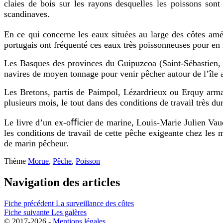
claies de bois sur les rayons desquelles les poissons so
scandinaves.
En ce qui concerne les eaux situées au large des côtes amé
portugais ont fréquenté ces eaux très poissonneuses pour en 
Les Basques des provinces du Guipuzcoa (Saint-Sébastien, 
navires de moyen tonnage pour venir pêcher autour de l’île
Les Bretons, partis de Paimpol, Lézardrieux ou Erquy arma
plusieurs mois, le tout dans des conditions de travail très du
Le livre d’un ex-oﬃcier de marine, Louis-Marie Julien Va
les conditions de travail de cette pêche exigeante chez les 
de marin pêcheur.
Thème
Morue
,
Pêche
,
Poisson
Navigation des articles
Fiche précédent
La surveillance des côtes
Fiche suivante
Les galères
© 2017-2026 -
Mentions légales