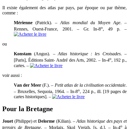
Il existe également des atlas par pays, par époque ou par thème,
comme :
Mérienne
(Patrick). –
Atlas mondial du Moyen Age
. –
o
Rennes, Ouest-France, 2001. – Gr. In-8
, 49 p. –
ou
Konstam
(Angus). –
Atlas historique : les Croisades
. –
o
[Paris], Éditions Saint- André des Arts, 2002. – In-4
, 192 p.,
cartes. –
voir aussi :
Van der Meer
(F.). –
Petit atlas de la civilisation occidentale
.
o
– Bruxelles, Sequoia, 1964. – In-8
, 224 p., ill. [19 pages de
cartes historiques]. –
Pour la Bretagne
Jouet
(Philippe) et
Delorme
(Kilian). –
Atlas historique des pays et
o
terroirs de Bretagne.
– Morlaix, Skol Vreizh, [s. d.]. – In-4
à