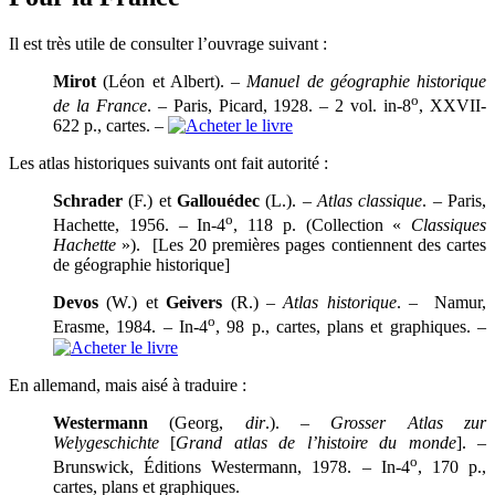
Il est très utile de consulter l’ouvrage suivant :
Mirot
(Léon et Albert). –
Manuel de géographie historique
o
de la France
. – Paris, Picard, 1928. – 2 vol. in-8
, XXVII-
622 p., cartes. –
Les atlas historiques suivants ont fait autorité :
Schrader
(F.) et
Gallouédec
(L.). –
Atlas classique
. – Paris,
o
Hachette, 1956. – In-4
, 118 p. (Collection «
Classiques
Hachette
»). [Les 20 premières pages contiennent des cartes
de géographie historique]
Devos
(W.) et
Geivers
(R.) –
Atlas historique
. – Namur,
o
Erasme, 1984. – In-4
, 98 p., cartes, plans et graphiques. –
En allemand, mais aisé à traduire :
Westermann
(Georg,
dir
.). –
Grosser Atlas zur
Welygeschichte
[
Grand atlas de l’histoire du monde
]. –
o
Brunswick, Éditions Westermann, 1978. – In-4
, 170 p.,
cartes, plans et graphiques.