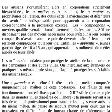
Les artisans s’organisèrent alors en corporations strictement
hiérarchisées, les «
métiers
». Au sommet, les «
maîtres
»,
propriétaires de l’atelier, des outils et de la marchandise et détenteurs
du savoir-faire indispensable pour appartenir à la corporation
correspondante à la profession exercée. Les «
compagnons
»,
ouvriers qualifiés venaient immédiatement après les patrons. S’ils ne
disposaient pas des moyens nécessaires pour s’établir à leur propre
compte, ils n’avaient aucun espoir de devenir maître à leur tour et
restaient compagnons toute leur vie. Enfin, les «
apprentis
», jeunes
garçons âgés de 10 à 15 ans, qui apprenaient les rudiments du métier
auprès de leurs aînés.
Les maîtres s’entendaient pour protéger les ateliers de la concurrence
des campagnes et des autres villes. On interdisait aux étrangers de
pratiquer les mêmes professions, de façon à protéger les spécialités
des artisans locaux.
Une «
jurande
» était élue à la tête de chaque métier, composée
uniquement de maîtres de cette profession. Les règles de son
e
fonctionnement ont été fixées par écrit au XIII
siècle (par exemple
dans les grandes villes drapières de Flandre) ; la jurande servait à la
fois de tribunal professionnel pour trancher les litiges entre artisans
du même métier, de caisse de secours mutuel pour ceux qui se
trouvaient en difficulté et de bureau chargé de réglementer la